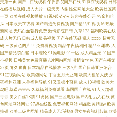
美第一页
国产ts在线观看
午夜影院国产在线
91操在线观看
日韩
在线播放视频
成人大片一级天天
内射性爱网址大全
欧美社区第
一页
欧美在线视频播放
91视频污污污
超碰在线公开
AV蜜桃吃
瓜
日本欧美在线看
国产精选免费视频
国产精品91视频
69热最
新网址
无码白丝强行免费
激情影院日韩
久草123
福利欧美在线
成人片无码
日韩成人极品视频
国产在线诱惑
乱人xxxxx
超黄无
码
三级黄色图片
91免费看视频
精品午夜福利网
精品亚洲成a人
国产精品萌白酱
日本理论
91操电影
91一区
成人精品无
91国产
小视频
日韩美女免费直播
A片网站网址
激情文学色
国产主播第
37页
青久青青
日本精品在线播放
三级A片
国产日韩亚洲综合
91短视频网站
欧美骚网站
丁香五月天亚洲
欧美大粗吊人妖
深
夜福利亚洲
人兽福利导航
91叉叉操小骚逼
成人18视频
欧美大
鸡吧
草逼wwww
久草福利免费试看
岛国国产在线
91人人超碰
青青
美女白丝18禁
91肏比
国产三区电影
国产内射后入在线
黄
色网址网站网址
97超在线视
免费视频网站
精品欧美精品v
欧美
操碰
欧美二级片网址
精品成人无码视频
男女午夜福利影院
欧美