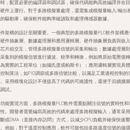
同時，配置必要的編譯器和調試器，確保代碼能夠高效編譯并在
標硬件上運行。對于多路模擬量處理，還需集成模擬量輸入/輸出
塊的驅動庫，確保軟件能夠準確讀取和處理傳感器數據。
軟件架構的設計至關重要。一個典型的多路模擬量PLC軟件架構應
括硬件抽象層、數據處理層和應用邏輯層。硬件抽象層負責與嵌
式芯片組交互，管理多路模擬量信號的采集和輸出；數據處理層
對采集到的模擬信號進行濾波、校準和轉換，例如將原始電壓值
換為實際的工程單位（如攝氏度或帕斯卡）；應用邏輯層實現具
的控制算法，如PID調節或多路信號比較，以滿足工業過程控制的
求。采用模塊化設計不僅提高了代碼的可維護性，還便于后續擴
和調試。
在功能實現方面，多路模擬量PLC軟件需重點關注信號的實時性和
確性。開發者需要編寫高效的代碼來處理多路模擬輸入，通常采
斷或DMA（直接內存訪問）方式，以減少CPU負載并確保快速響
應。例如，對于溫度控制應用，軟件可能包括多路溫度信號的循