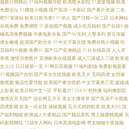
最新日韩精品
91福利视频导航
欧美喷水影院
91爱爱视频
欧美
操 激情五月天综合网 蜜桃视频91 日本3级片网站 深夜福利姬 亚洲色图探花
色图论坛
91榴莲小视频
国产高清一卡新区
国产看片资源
二色
91传媒免费 av永久在线免费 国产91色 精品少妇蜜91 欧美三极 三级片在线
吧97资源站
欧美日韩另类0
91华人
国产日韩一区二区
日本网站
在线免费
免费潮喷
91原创国产视频
成人吃瓜福利
国产在线9
操
导航 亚洲色色 91青草视频网 超碰碰人妻無碼 国产理伦 精品豆花 欧美性爱
碰高清免费视频
午夜电影全集
国产AV无码
人妻系列
爱豆传媒
倩女幽魂
超清国产剧大全
91中文字幕在线
免费在线小视频
吃
一区 四虎影院黄色 AV新网址 蜜芽久久9com 九九国产热 深夜福利网站 91n
瓜福利小视频
免费91
国产日产亚洲精品
91社在线高清
人人草
香蕉
激情另类图片
亚洲欧美在线观看
成人三级成人三级
欧美老
香蕉社 www91小视频 国产在8p 玖玖在线精品 日韩肏屄肏屄 91次园 超碰线
女人bb
日日操第一页
91网豆花视频
91福利剧场
免费影视观看
看视观看 极品色五月天 欧美性交a 丝袜福利导航 亚洲丝袜足交 91无码色图
91视频国产自拍
国产美女在线视频
欧美又大
无码四虎
女同激
吻视频
极品性爱导航
欧美国产拳交喷奶
中文字幕第三页
超碰成
超碰福利影院 黄色小网站 日本爱爱片 午夜直播网址大全 91户外露出 WWW
人影视
欧美日韩中文一区
手机看片1204
91色快播
福利撸影院
激情五月天国产
综合网五月天
美女主播青草
国产高清不卡视频
嫩逼91 国产精品黑丝传媒 久久青草看片网站 日韩巨乳A片 伊人婷婷影院 97
四虎影视
欧美一区在线
操碰视频
五月天婷婷欧美
欧美大BB
国
产福利啪啪
欧洲成人午夜精品
国产精品美乳
男人操蜜桃视频
无
资源神器总站 香蕉在线观看 www97操 国产日韩欧美足交 久久伊人亚洲 日
码射精网站
18成年人网站
日本高清电影网
男女啪啪午夜视频