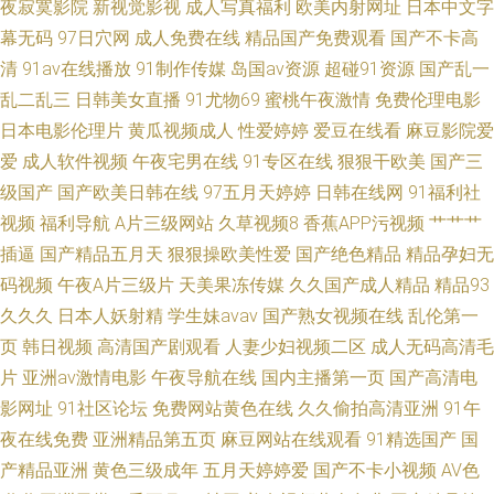
夜寂寞影院
新视觉影视
成人写真福利
欧美内射网址
日本中文字
幕无码
97日穴网
成人免费在线
精品国产免费观看
国产不卡高
清
91av在线播放
91制作传媒
岛国av资源
超碰91资源
国产乱一
乱二乱三
日韩美女直播
91尤物69
蜜桃午夜激情
免费伦理电影
日本电影伦理片
黄瓜视频成人
性爱婷婷
爱豆在线看
麻豆影院爱
爱
成人软件视频
午夜宅男在线
91专区在线
狠狠干欧美
国产三
级国产
国产欧美日韩在线
97五月天婷婷
日韩在线网
91福利社
视频
福利导航
A片三级网站
久草视频8
香蕉APP污视频
艹艹艹
插逼
国产精品五月天
狠狠操欧美性爱
国产绝色精品
精品孕妇无
码视频
午夜A片三级片
天美果冻传媒
久久国产成人精品
精品93
久久久
日本人妖射精
学生妹avav
国产熟女视频在线
乱伦第一
页
韩日视频
高清国产剧观看
人妻少妇视频二区
成人无码高清毛
片
亚洲av激情电影
午夜导航在线
国内主播第一页
国产高清电
影网址
91社区论坛
免费网站黄色在线
久久偷拍高清亚洲
91午
夜在线免费
亚洲精品第五页
麻豆网站在线观看
91精选国产
国
产精品亚洲
黄色三级成年
五月天婷婷爱
国产不卡小视频
AV色