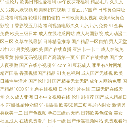
91理论片
欧美日韩性爱福利
av午夜探花福利
精品毛片
久久叉
叉
另类人妖视频
欧美熟妇穴视频
丁香五月V国产
日韩黄色网址
豆花福利视频
轮理片自拍偷拍
日韩欧美美女视频
欧美A级黄色
影院
丁香影视五月花
福利视频电影久久
污污污污免费
91金典
免费
欧美三级日本
成人在线吃瓜网站
成人岛国影院
成人动漫二
区三区
久草在线最新
日韩精品推荐
国产精品一区自拍
男人天堂
a片123
另类视频欧美
国产在线直播
亚洲卡一卡二
成人在线免
费看黄
操操无码视频
国产高清第一页
91国产在线播放
国产女
人夜夜做
国产在线小视频
91com
91豆花成人
哪里有A片网址
精产国品
香蕉视频国产精品
91九色福利
成人国产无线视
欧美
日韩性生活片
国产伦理剧
国产精品无套无码
成年人网站免费
国
产精品1000
91九色在线视频
日本伦理片在线
三级无码在线天
堂
久久成人亚洲
日本中文视频在线
伦理剧推荐
国产成人精品日
本
97甜桃品种介绍
91插插插
欧美SE第二页
毛片内射女
激情另
类欧美一二
国产色视频
孕妇三级av无码
日韩欧美色综合
美女
社区成人
在线免费看片
日本一级
国产传媒视频网站
免费观看污