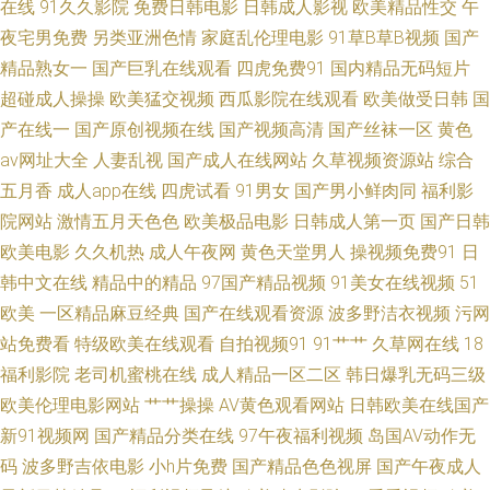
双飞 www青青艹 大香蕉久久成网 国产乱轮视频 久久人人天天超碰 青草综合
在线
91久久影院
免费日韩电影
日韩成人影视
欧美精品性交
午
夜宅男免费
另类亚洲色情
家庭乱伦理电影
91草B草B视频
国产
在线 午夜私人福利 影音先锋操日 91一道本 俺来也色精工厂 成人在线免费在
精品熟女一
国产巨乳在线观看
四虎免费91
国内精品无码短片
超碰成人操操
欧美猛交视频
西瓜影院在线观看
欧美做受日韩
国
线 国产精品日韩欧美 老司机肏屄 欧洲日一区精品 三级片入口 午夜成人AV社
产在线一
国产原创视频在线
国产视频高清
国产丝袜一区
黄色
av网址大全
人妻乱视
国产成人在线网站
久草视频资源站
综合
区 在线97视频观看 97超碰碰碰碰碰 超碰97人人爱 福利址老司机选集 后入
五月香
成人app在线
四虎试看
91男女
国产男小鲜肉同
福利影
院网站
激情五月天色色
欧美极品电影
日韩成人第一页
国产日韩
黑丝 午夜璐璐 91后入视频 av片网站 成人视屏在线 国产又大又色 内射精品
欧美电影
久久机热
成人午夜网
黄色天堂男人
操视频免费91
日
日屄图片 五月丁香婷婷成人 中文字幕日韩色 91伊人五月天 超碰在线免费9
韩中文在线
精品中的精品
97国产精品视频
91美女在线视频
51
欧美
一区精品麻豆经典
国产在线观看资源
波多野洁衣视频
污网
国产黄色自拍网址 精东成人网 另类综合专区 日韩二级黄色 亚洲第四页 91色
站免费看
特级欧美在线观看
自拍视频91
91艹艹
久草网在线
18
福利影院
老司机蜜桃在线
成人精品一区二区
韩日爆乳无码三级
图 超碰凹凸 国产第18页 九九黄色视频 麻豆午夜福利影院 青娱乐超清精品
欧美伦理电影网站
艹艹操操
AV黄色观看网站
日韩欧美在线国产
新91视频网
国产精品分类在线
97午夜福利视频
岛国AV动作无
熟女精品一区二区 午夜资源福利 91精品国自产 www超碰在线 国产精品人人
码
波多野吉依电影
小h片免费
国产精品色色视屏
国产午夜成人