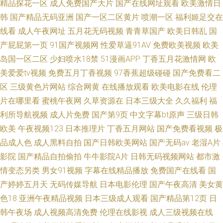
精品探花一区
成人免费国产大片
国产在线网址观看
欧美激情日
韩
国产精品无码亚洲
国产一区二区黄片
喷潮一区
福利姬足交在
线看
成人午夜网址
五月花无码视频
青青草国产
欧美日韩乱
国
产屁屁第一页
91国产视频网
性爱草逼91AV
免费欧美视频
欧美
岛国一区二区
少妇喷水18禁
51漫画APP
丁香五月花激情网
欧
美爱爱tv视频
免费五月丁香视频
97香蕉超级碰碰
国产免费看二
区
三级黄色片网站
综合网黄
在线播放观看
欧美电影在线
伦理
片在哪里看
蜜桃午夜网
久草资源在
日本三级大全
久久福利
福
利所导航视频
成人片免费
国产第9页
中文字幕bt原声
三级日韩
欧美
午夜视频123
日本推理片
丁香五月网站
国产免费看视频
极
品成人色
成人黑料自拍
国产日韩欧美网站
国产无码av
老湿A片
影院
国产精品自拍偷拍
牛牛影院A片
日韩无码视频网站
都市激
情变态另类
男女91视频
字幕在线精品播放
免费国产在线看
国
产婷婷五月天
无码传媒导航
日本电影伦理
国产午夜高清
美女黄
色18
亚洲午夜精品视频
日本三级成人观看
国产精品第12页
日
韩午夜场
成人视频高清免费
伦理在线影视
成人三级视频在线