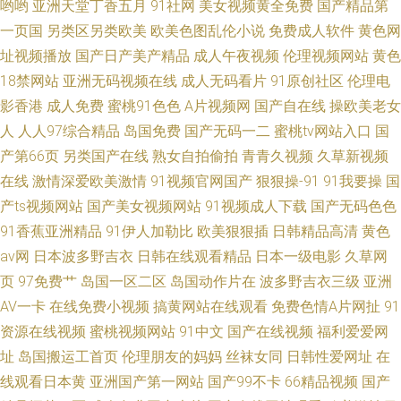
哟哟
亚洲天堂丁香五月
91社网
美女视频黄全免费
国产精品第
一页国
另类区另类欧美
欧美色图乱伦小说
免费成人软件
黄色网
址视频播放
国产日产美产精品
成人午夜视频
伦理视频网站
黄色
18禁网站
亚洲无码视频在线
成人无码看片
91原创社区
伦理电
影香港
成人免费
蜜桃91色色
A片视频网
国产自在线
操欧美老女
人
人人97综合精品
岛国免费
国产无码一二
蜜桃tv网站入口
国
产第66页
另类国产在线
熟女自拍偷拍
青青久视频
久草新视频
在线
激情深爱欧美激情
91视频官网国产
狠狠操-91
91我要操
国
产ts视频网站
国产美女视频网站
91视频成人下载
国产无码色色
91香蕉亚洲精品
91伊人加勒比
欧美狠狠插
日韩精品高清
黄色
av网
日本波多野吉衣
日韩在线观看精品
日本一级电影
久草网
页
97免费艹
岛国一区二区
岛国动作片在
波多野吉衣三级
亚洲
AV一卡
在线免费小视频
搞黄网站在线观看
免费色情A片网扯
91
资源在线视频
蜜桃视频网站
91中文
国产在线视频
福利爱爱网
址
岛国搬运工首页
伦理朋友的妈妈
丝袜女同
日韩性爱网址
在
线观看日本黄
亚洲国产第一网站
国产99不卡
66精品视频
国产