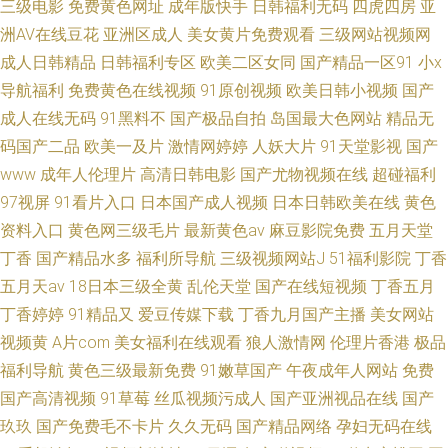
三级电影
免费黄色网址
成年版快手
日韩福利无码
四虎四房
亚
洲AV在线豆花
亚洲区成人
美女黄片免费观看
三级网站视频网
成人日韩精品
日韩福利专区
欧美二区女同
国产精品一区91
小x
导航福利
免费黄色在线视频
91原创视频
欧美日韩小视频
国产
成人在线无码
91黑料不
国产极品自拍
岛国最大色网站
精品无
码国产二品
欧美一及片
激情网婷婷
人妖大片
91天堂影视
国产
www
成年人伦理片
高清日韩电影
国产尤物视频在线
超碰福利
97视屏
91看片入口
日本国产成人视频
日本日韩欧美在线
黄色
资料入口
黄色网三级毛片
最新黄色av
麻豆影院免费
五月天堂
丁香
国产精品水多
福利所导航
三级视频网站J
51福利影院
丁香
五月天av
18日本三级全黄
乱伦天堂
国产在线短视频
丁香五月
丁香婷婷
91精品又
爱豆传媒下载
丁香九月国产主播
美女网站
视频黄
A片com
美女福利在线观看
狼人激情网
伦理片香港
极品
福利导航
黄色三级最新免费
91嫩草国产
午夜成年人网站
免费
国产高清视频
91草莓
丝瓜视频污成人
国产亚洲视品在线
国产
玖玖
国产免费毛不卡片
久久无码
国产精品网络
孕妇无码在线