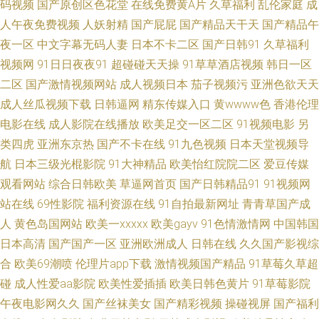
线看看 av午夜狸狸 超碰大香蕉网 丁香五月天狠狠撸 福利社午夜 黑料导航福
码视频
国产原创区色花堂
在线免费黄A片
久草福利
乱伦家庭
成
人午夜免费视频
人妖射精
国产屁屁
国产精品天干天
国产精品午
利 久草福利视频导航 欧美a在线视频 青青草精品资源站 手机看片日韩无码
夜一区
中文字幕无码人妻
日本不卡二区
国产日韩91
久草福利
视频网
91日日夜夜91
超碰碰天天操
91草草酒店视频
韩日一区
91传媒在线视频 91网页入口免费 超碰九色111 国产区熟女 后入妹妹 久久肏
二区
国产激情视频网站
成人视频日本
茄子视频污
亚洲色欲天天
成人丝瓜视频下载
日韩逼网
精东传媒入口
黄wwww色
香港伦理
你 蜜桃传媒91 欧美另类日韩 日日干精品免费 伊人大香蕉黄色 91叉插叉 91
电影在线
成人影院在线播放
欧美足交一区二区
91视频电影
另
类四虎
亚洲东京热
国产不卡在线
91九色视频
日本天堂视频导
碰视频 97午夜福利影院 成人看片网站 囯产精品久久 韩国自拍三及片 久久伊
航
日本三级光棍影院
91大神精品
欧美怡红院院二区
爱豆传媒
人国产九九 日韩AV撸 天天干这里有精品 伊人成人网电影 91av狼友 91小视
观看网站
综合日韩欧美
草逼网首页
国产日韩精品91
91视频网
站在线
69性影院
福利资源在线
91自拍最新网址
青青草国产成
屏 操人妻在线 大香蕉大香蕉在线 国产不卡视频 含羞草二级片 激情欧美偷拍
人
黄色岛国网站
欧美一xxxxx
欧美gayv
91色情激情网
中国韩国
日本高清
国产国产一区
亚洲欧洲成人
日韩在线
久久国产影视综
网 四虎影院欧美系列 91av天堂影院 91天堂网com AV老司机 东京热AV网站
合
欧美69潮喷
伦理片app下载
激情视频国产精品
91草莓久草超
碰
成人性爱aa影院
欧美性爱插插
欧美日韩色黄片
91草莓影院
海角国产一级视频 久热久热 人妖另类区 色图色B 亚洲综合日韩在线 91露脸
午夜电影网久久
国产丝袜美女
国产精彩视频
操碰视屏
国产福利