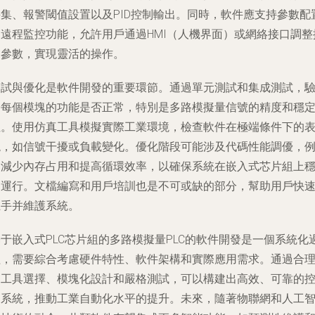
采集、報警閾值設置以及PID控制輸出。同時，軟件應支持參數配
和遠程監控功能，允許用戶通過HMI（人機界面）或網絡接口調整
制參數，實現靈活的操作。
測試與優化是軟件開發的重要環節。通過單元測試和集成測試，
證每個模塊的功能是否正常，特別是多路模擬量信號的精度和穩
性。使用仿真工具模擬實際工業環境，檢查軟件在極端條件下的
現，如信號干擾或負載變化。優化階段可能涉及代碼性能調優，
如減少內存占用和提高循環效率，以確保系統在嵌入式芯片組上
定運行。文檔編寫和用戶培訓也是不可或缺的部分，幫助用戶快
上手并維護系統。
于嵌入式PLC芯片組的多路模擬量PLC的軟件開發是一個系統化
程，需要綜合考慮硬件特性、軟件架構和實際應用需求。通過合
的工具選擇、模塊化設計和嚴格測試，可以構建出高效、可靠的
制系統，推動工業自動化水平的提升。未來，隨著物聯網和人工