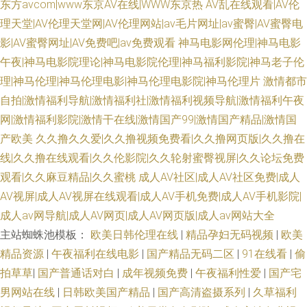
东方avcom|www东京AV在线|WWW东京热
AV乱在线观看|AV伦
理天堂|AV伦理天堂网|AV伦理网站|av毛片网址|av蜜臀|AV蜜臀电
影|AV蜜臀网址|AV免费吧|av免费观看
神马电影网伦理|神马电影
午夜|神马电影院理论|神马电影院伦理|神马福利影院|神马老子伦
理|神马伦理|神马伦理电影|神马伦理电影院|神马伦理片
激情都市
自拍|激情福利导航|激情福利社|激情福利视频导航|激情福利午夜
网|激情福利影院|激情干在线|激情国产99|激情国产精品|激情国
产欧美
久久撸久久爱|久久撸视频免费看|久久撸网页版|久久撸在
线|久久撸在线观看|久久伦影院|久久轮射蜜臀视屏|久久论坛免费
观看|久久麻豆精品|久久蜜桃
成人AV社区|成人AV社区免费|成人
AV视屏|成人AV视屏在线观看|成人AV手机免费|成人AV手机影院|
成人av网导航|成人AV网页|成人AV网页版|成人av网站大全
主站蜘蛛池模板：
欧美日韩伦理在线
|
精品孕妇无码视频
|
欧美
精品资源
|
午夜福利在线电影
|
国产精品无码二区
|
91在线看
|
偷
拍草草
|
国产普通话对白
|
成年视频免费
|
午夜福利性爱
|
国产宅
男网站在线
|
日韩欧美国产精品
|
国产高清盗摄系列
|
久草福利