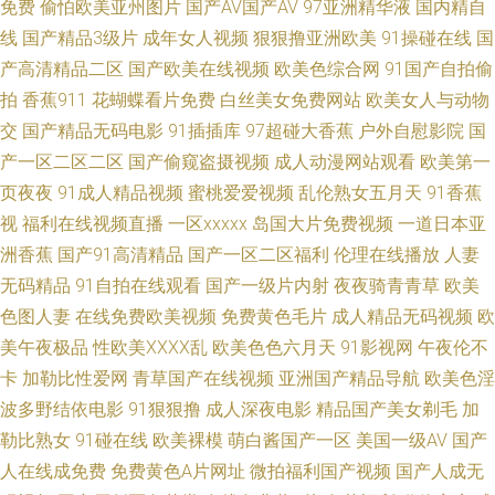
免费
偷怕欧美亚州图片
国产AV国产AV
97亚洲精华液
国内精自
线
国产精品3级片
成年女人视频
狠狠撸亚洲欧美
91操碰在线
国
精品国产一区 伊人大香蕉网 3级片免费 国产传媒第四页 久久综久久 欧美色
产高清精品二区
国产欧美在线视频
欧美色综合网
91国产自拍偷
拍
香蕉911
花蝴蝶看片免费
白丝美女免费网站
欧美女人与动物
人妖 日本东京热色综合 日韩福利网站 五月丁香婷婷天堂 亚州日韩视频 91超
交
国产精品无码电影
91插插库
97超碰大香蕉
户外自慰影院
国
产一区二区二区
国产偷窥盗摄视频
成人动漫网站观看
欧美第一
碰丁香 91色人妻 91日韩在线观看 99啪啪热 www日本 国内自拍视频95 极品
页夜夜
91成人精品视频
蜜桃爱爱视频
乱伦熟女五月天
91香蕉
在线二区国产 美女操B黄色 欧美后入 日本女V素人妻 午夜福利A片官网 制服
视
福利在线视频直播
一区xxxxx
岛国大片免费视频
一道日本亚
洲香蕉
国产91高清精品
国产一区二区福利
伦理在线播放
人妻
丝袜做爱 avav制服丝袜 成人电影AV 国产精品香蕉国产 九一小视频 欧美成年
无码精品
91自拍在线观看
国产一级片内射
夜夜骑青青草
欧美
色图人妻
在线免费欧美视频
免费黄色毛片
成人精品无码视频
欧
视频 欧美无砖砖区 欧日不卡 日本呀V在线观看 三级文学天堂 亚洲喷水在线
美午夜极品
性欧美ⅩⅩⅩⅩ乱
欧美色色六月天
91影视网
午夜伦不
卡
加勒比性爱网
青草国产在线视频
亚洲国产精品导航
欧美色淫
在线色图 91官方网页免费 97超碰福利导航 av情色导航 成人另类免费视频 韩
波多野结依电影
91狠狠撸
成人深夜电影
精品国产美女剃毛
加
勒比熟女
91碰在线
欧美裸模
萌白酱国产一区
美国一级AV
国产
国AV在线青青 玖玖爽A 欧美成人官网 日韩色图资源 香蕉视频下载链接 91在
人在线成免费
免费黄色A片网址
微拍福利国产视频
国产人成无