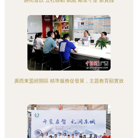
路街道以“五社聯動”賦能“鄰里守望”新實踐
廣西東盟經開區 精準服務促發展，主題教育顯實效