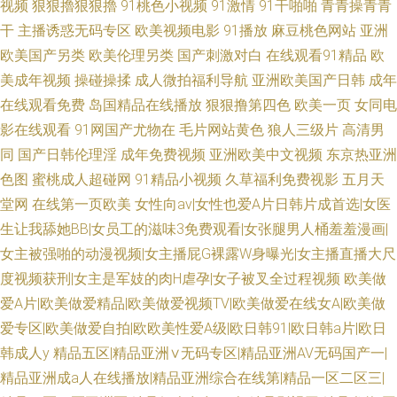
视频
狠狠擼狠狠擼
91桃色小视频
91激情
91干啪啪
青青操青青
干
主播诱惑无码专区
欧美视频电影
91播放
麻豆桃色网站
亚洲
欧美国产另类
欧美伦理另类
国产刺激对白
在线观看91精品
欧
美成年视频
操碰操揉
成人微拍福利导航
亚洲欧美国产日韩
成年
在线观看免费
岛国精品在线播放
狠狠撸第四色
欧美一页
女同电
影在线观看
91网国产尤物在
毛片网站黄色
狼人三级片
高清男
同
国产日韩伦理淫
成年免费视频
亚洲欧美中文视频
东京热亚洲
色图
蜜桃成人超碰网
91精品小视频
久草福利免费视影
五月天
堂网
在线第一页欧美
女性向av|女性也爱A片日韩片成首选|女医
生让我舔她BB|女员工的滋味3免费观看|女张腿男人桶羞羞漫画|
女主被强啪的动漫视频|女主播屁G裸露W身曝光|女主播直播大尺
度视频获刑|女主是军妓的肉H虐孕|女子被叉全过程视频
欧美做
爱A片|欧美做爱精品|欧美做爱视频TV|欧美做爱在线女A|欧美做
爱专区|欧美做爱自拍|欧欧美性爱A级|欧日韩91|欧日韩a片|欧日
韩成人y
精品五区|精品亚洲∨无码专区|精品亚洲AV无码国产一|
精品亚洲成a人在线播放|精品亚洲综合在线第|精品一区二区三|