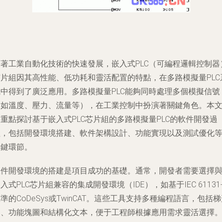
隨著工業自動化技術的快速發展，嵌入式PLC（可編程邏輯控制器
芯片組因其高性能、低功耗和靈活配置的特點，在多路模擬量PLC
統中得到了廣泛應用。多路模擬量PLC能夠同時處理多個模擬信號
（如溫度、壓力、流量等），在工業控制中扮演著關鍵角色。本
重點探討基于嵌入式PLC芯片組的多路模擬量PLC的軟件開發過
程，包括開發環境搭建、軟件架構設計、功能實現以及測試優化
關鍵環節。
軟件開發環境的搭建是項目成功的基礎。通常，開發者需要選擇
入式PLC芯片組兼容的集成開發環境（IDE），如基于IEC 61131-
準的CoDeSys或TwinCAT。這些工具支持多種編程語言，包括
圖、功能塊圖和結構化文本，便于工程師根據應用需求靈活選擇