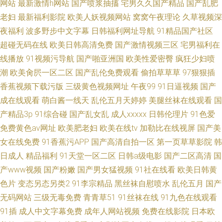
网站
最新激情h网站
国产喷浆抽搐
宅男久久国产精品
国产乱肥
老妇
最新福利影院
欧美人妖视频网站
窝窝午夜理论
久草视频深
夜福利
波多野步中文字幕
日韩福利网址导航
91精品国产社区
超碰无码在线
欧美日韩高清免费
国产激情视频三区
宅男福利在
线播放
91视频污导航
国产啪亚洲国
欧美性爱密臀
疯狂少妇喷
潮
欧美肏屄一区二区
国产乱伦免费观看
偷拍草草草
97狠狠插
香蕉视频下载污版
三级黄色视频网址
午夜99
91日逼视频
国产
成在线观看
萌白酱一线天
乱伦五月天婷婷
美腿丝袜在线观看
国
产精品3p
91综合碰
国产乱女乱
成人xxxxx
日韩伦理片
91色爱
免费黄色av网址
欧美肥老妇
欧美在线tv
加勒比在线视屏
国产美
女在线免费
91香蕉污APP
国产高清自拍一区
第一页草草影院
韩
日成人
精品福利
91天堂一区二区
日韩a级电影
国产二区高清
国
产www视频
国产粉嫩
国产男女猛视频
91社在线看
欧美日韩黄
色片
变态另态另类2
91李宗精品
黑丝袜自慰喷水
乱伦五月
国产
无码网站
三级无毒免费
青青草51
91丝袜在线
91九色在线观看
91插
成人中文字幕免费
成年人网站视频
免费在线影院
日本欧