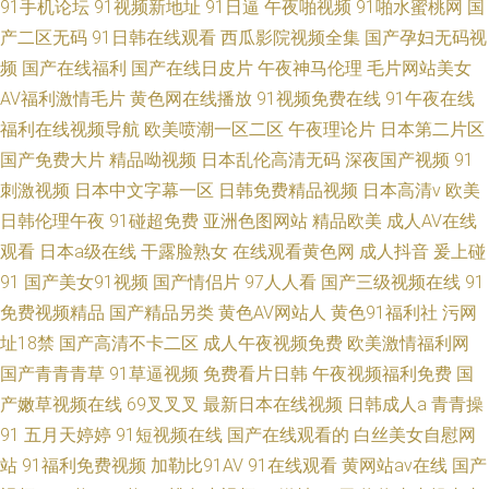
91手机论坛
91视频新地址
91日逼
午夜啪视频
91啪水蜜桃网
国
产二区无码
91日韩在线观看
西瓜影院视频全集
国产孕妇无码视
频
国产在线福利
国产在线日皮片
午夜神马伦理
毛片网站美女
AV福利激情毛片
黄色网在线播放
91视频免费在线
91午夜在线
福利在线视频导航
欧美喷潮一区二区
午夜理论片
日本第二片区
国产免费大片
精品呦视频
日本乱伦高清无码
深夜国产视频
91
刺激视频
日本中文字幕一区
日韩免费精品视频
日本高清v
欧美
日韩伦理午夜
91碰超免费
亚洲色图网站
精品欧美
成人AV在线
观看
日本a级在线
干露脸熟女
在线观看黄色网
成人抖音
爰上碰
91
国产美女91视频
国产情侣片
97人人看
国产三级视频在线
91
免费视频精品
国产精品另类
黄色AV网站人
黄色91福利社
污网
址18禁
国产高清不卡二区
成人午夜视频免费
欧美激情福利网
国产青青青草
91草逼视频
免费看片日韩
午夜视频福利免费
国
产嫩草视频在线
69叉叉叉
最新日本在线视频
日韩成人a
青青操
91
五月天婷婷
91短视频在线
国产在线观看的
白丝美女自慰网
站
91福利免费视频
加勒比91AV
91在线观看
黄网站av在线
国产