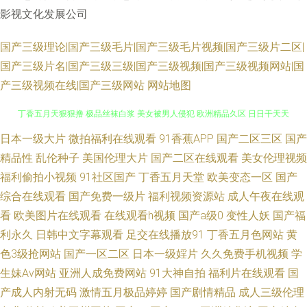
影视文化发展公司
国产三级理论|国产三级毛片|国产三级毛片视频|国产三级片二区|
国产三级片名|国产三级三级|国产三级视频|国产三级视频网站|国
产三级视频在线|国产三级网站
网站地图
精品aa在线直播 国产剧情三区 91白虎 肏屄网导航 成人91蜜桃臀 成人看片
日本一级大片
微拍福利在线观看
91香蕉APP
国产二区三区
国产
精品性
乱伦种子
美国伦理大片
国产二区在线观看
美女伦理视频
丁香五月天狠狠撸 极品丝袜白浆 美女被男人侵犯 欧洲精品久区 日日干天天
福利偷拍小视频
91社区国产
丁香五月天堂
欧美变态一区
国产
综合在线观看
国产免费一级片
福利视频资源站
成人午夜在线观
日 在线豆花黑料9 91精品亚洲 97超碰碰碰 97在线免费视频 超碰97极品9 国
看
欧美图片在线观看
在线观看h视频
国产a级0
变性人妖
国产福
利永久
日韩中文字幕观看
足交在线播放91
丁香五月色网站
黄
产91小青蛙 激情图区 欧美日韩在线旡码 日本精品色色 日韩欧美中字 岛国成
色3级抢网站
国产一区二区
日本一级婬片
久久免费手机视频
学
生妹Av网站
亚洲人成免费网站
91大神自拍
福利片在线观看
国
人在线 国产视频第69页 激情综合五 美女91网站黑丝 一区二区机械 精品国产
产成人内射无码
激情五月极品婷婷
国产剧情精品
成人三级伦理
久 老司机福利影院 男人天堂的狠狠干 人妖狼人另类 日韩人妻无码破解 婷婷