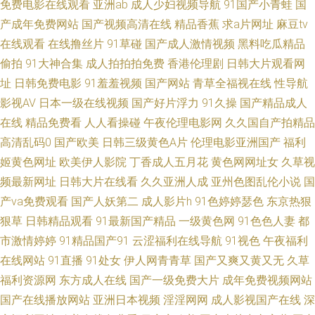
免费电影在线观看
亚洲ab
成人少妇视频导航
91国产小青蛙
国
本www 午夜九二福利 91精品丝袜国产 超碰人人三级 国产主页 久色成人网
产成年免费网站
国产视频高清在线
精品香蕉
求a片网址
麻豆tv
日韩精品巨乳无码 在线亚洲欧洲TV 97人人爱 日本人妖网站 A级超碰 韩国AV
在线观看
在线撸丝片
91草碰
国产成人激情视频
黑料吃瓜精品
偷拍
91大神合集
成人拍拍拍免费
香港伦理剧
日韩大片观看网
中国网站 男女国产 日韩国一级片 中文豆花AV 超碰激情 韩国限制级不卡 欧
址
日韩免费电影
91羞羞视频
国产网站
青草全福视在线
性导航
影视AV
日本一级在线视频
国产好片浮力
91久操
国产精品成人
美精品网 日韩中文字 亚洲免费视频小说 91已拍视频 超碰在线激情 国内自拍
在线
精品免费看
人人看操碰
午夜伦理电影网
久久国自产拍精品
高清乱码0
国产欧美
日韩三级黄色A片
伦理电影亚洲国产
福利
视频95 蜜桃97夜夜做亚 日韩人妖 在线肏屄网 av三级操 国产高清精品二区
姬黄色网址
欧美伊人影院
丁香成人五月花
黄色网网址女
久草视
频最新网址
日韩大片在线看
久久亚洲人成
亚州色图乱伦小说
国
美女被草软件 色综合福利导航 91爱豆美女视频 av蜜臀网址 豆花官网入口 男
产va免费观看
国产人妖第二
成人影片h
91色婷婷瑟色
东京热狠
人影院AV www瑟瑟 久久丝袜足交91 日本道东京热 午夜影院色 91免费看网
狠草
日韩精品观看
91最新国产精品
一级黄色网
91色色人妻
都
市激情婷婷
91精品国产91
云涩福利在线导航
91视色
午夜福利
站 豆花在线视频 久久丁香五月综合 日本污网站 亚洲黄色小说网址 超碰人碰
在线网站
91直播
91处女
伊人网青青草
国产又爽又黄又无
久草
福利资源网
东方成人在线
国产一级免费大片
成年免费视频网站
人 超碰社区自拍 蜜桃97干 四虎永久蜜 91传媒在线 超碰97人妻 国产网站 美
国产在线播放网站
亚洲日本视频
淫淫网网
成人影视国产在线
深