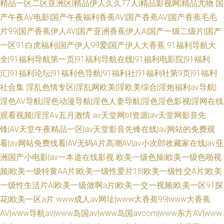
精品一区二区亚洲区|精品伊人久久77人|精品影视网|精品尤物
国
产午夜AV电影|国产午夜福利香蕉AV|国产香蕉AV|国产香蕉毛毛
片99|国产香蕉伊人AV|国产亚洲香蕉伊人A|国产一级二级片|国产
一区91白虎福利|国产伊人99爱|国产伊人大香蕉
91福利导航大
全|91福利导航第一页|91福利导航在线|91福利电影院|91福利
汇|91福利论坛|91福利色导航|91福利社|91福利社第9页|91福利
社合集
淫乱色情专区|淫乱网欧美|淫欧美综合|淫炮福利av导航|
淫色AV导航|淫色动漫导航|淫色人妻导航|淫色淫色影视|淫网在线
观看视频|淫淫Av五月激情
av天堂网bt资源|av天堂网影音先
锋|AV天堂午夜精品一区|av天堂影音先锋在线|av网站的免费观
看|av网站免费线看|AV无码A片高潮AV|av小次郎收藏家在线|av亚
洲国产小电影|av一本道在线影视
欧美一级色操|欧美一级色啪视
频|欧美一级特黄AA片|欧美一级性爱片18|欧美一级性交A片|欧美
一级性生活片A|欧美一级做啊a片|欧美一交一视频|欧美一区91探
花|欧美一区a片
www成人av网址|www大香蕉99|www大香蕉
AV|www导航av|www岛国av|www岛国avcom|www东方AV|www