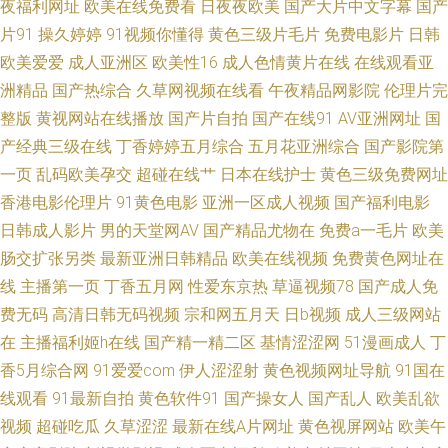
夜福利网址
欧美在线免费看
日夜夜欧美
国产大片中文字幕
国产
女黄com 丝袜av导航 1024成人网站 爱豆福利导航网 精品久久区 日韩欧美骚
片91
操久婷婷
91视频你懂得
黄色三级片毛片
免费电影片
日韩
极品 91观看在线网站 超碰香蕉 韩国色情影院 男人超碰 午夜成人免费AV 91
欧美爱爱
成人亚洲区
欧美性16
成人色情黄片在线
在线观看亚
洲精品
国产热综合
久草网视频在线看
午夜精品网影院
伦理片完
熟女网 东京热成人导航 欧美另类天堂 亚洲欧洲色图 www福利姬 激情导航
整版
黄视网站在线播放
国产片自拍
国产在线91
AV亚洲网址
国
产经典三级在线
丁香婷婷五月综合
五月花亚洲综合
国产影院第
欧日美中文字幕 午夜福利视频91 91探花偷拍视频 成人视频在线导航 精品一
一页
乱码欧美孕交
超碰在线艹
日本在线护士
黄色三级免费网址
香港电影伦理片
91黄色电影
亚洲一区成人视频
国产福利电影
欧美一综合 丝袜野结衣 91社78四虎 东京热无码专区 麻豆吴梦梦 色色一本岛
日韩成人影片
男的天堂网AV
国产精品尤物在
免费a一毛片
欧美
肠交扩张另类
最新亚洲日韩精品
欧美在线视频
免费黄色网址在
色 综合国产成人在线 白丝在线电影91 极品影院 人妻福利剧场 91国产白浆
线
主播第一页
丁香五月网
性爱东京热
草逼视频78
国产成人免
福利社香蕉
费无码
高清日韩无码视频
宗和网五月天
日b视频
成人三级网站
在
主播福利姬h在线
国产精一精二区
基情涩涩网
51漫画成人
丁
香5月综合网
91爱爱com
伊人涩涩射
黄色视频网址导航
91国在
线观看
91最新自拍
黄色软件91
国产操女人
国产乱人
欧美乱欲
视频
超碰吃瓜
久草涩涩
最新在线A片网址
黄色视屏网站
欧美午